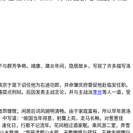
不与群芳争艳。靖康、建炎年间，隐居故乡，写就了许多描写洛
。高宗于是下诏任他为右迪功郎，并命肇庆府督促他赴临安任职。
路提点刑狱。后因发表主战言论，并与主战派
李光
等人一道，受
激昂慷慨；闲居后词风婉明清畅。由于家庭富裕，所以早年居洛
》中写道：“故国当年得意，射麋上苑，走马长楸。对葱葱佳
）逢化日，行歌不记流年。花间相过酒家眠。乘风游二室，弄雪
山水胜地。“我是清都山水郎，天教懒慢与疏狂。玉楼金阙慵归