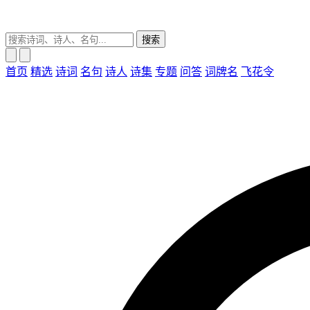
搜索
首页
精选
诗词
名句
诗人
诗集
专题
问答
词牌名
飞花令