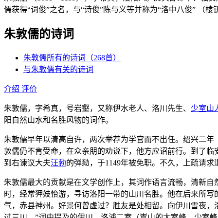
儒获得“词俊”之名，与“诗俊”陈与义等并称为“洛中八俊” （
朱敦儒的诗词
朱敦儒所有的诗词（268首）
与朱敦儒有关的诗词
介绍
评价
朱敦儒，字希真，号岩壑，又称伊水老人、洛川先生、
少室山
阳自然山水和名胜风物的词作。
朱敦儒早年以清高自许，两次举荐为学官而不出任。绍兴二年（
敦儒仍不肯受命，在众亲朋的劝说下，他方应诏前行。到了临
到右谏议大夫
汪勃
的弹劾，于1149年被免职。不久，上疏请
朱敦儒最大的贡献是在文学创作上，其词作语言流畅，清新自
时，经常狎妓怡游，寻访洛阳一带的山川名胜。他在后来所写
气，赤县神州。好景何曾虚过？胜友是处相留。向伊川雪夜，
过三川。”词中提及的伊川、洛浦二室（嵩山的太室峰、少室