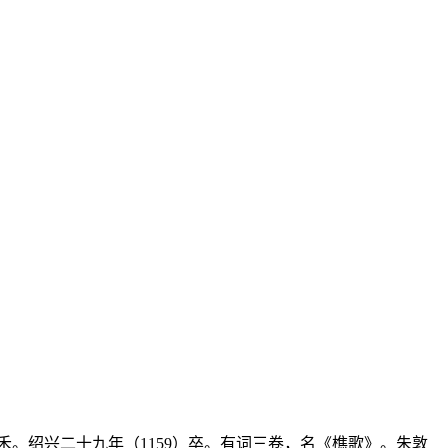
禾。绍兴二十九年（1159）卒。有词三卷，名《樵歌》。朱敦