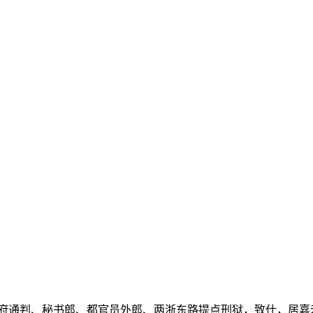
、临安府通判、秘书郎、都官员外郎、两浙东路提点刑狱，致仕，居嘉