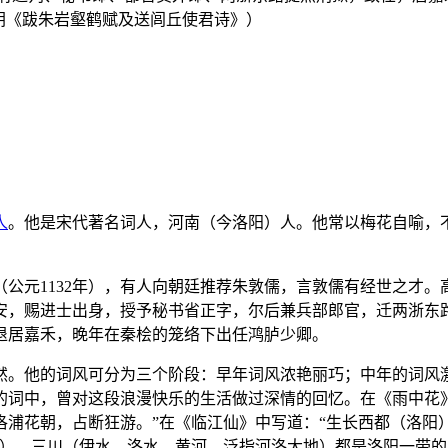
楼钥《跋朱岩壑鹤赋及送闾丘使君诗》）
人
。他是宋代著名词人，河南（今洛阳）人。他常以梅花自喻，
公元1132年），有人向朝廷推荐朱敦儒，言敦儒有经世之才
安，赐进士出身，授予秘书省正字，尔后兼兵部郎官，迁两浙东
求退居嘉禾，晚年在秦桧的笼络下出任鸿胪少卿。
然。他的词风可分为三个阶段：早年词风浓艳丽巧；中年的词风
的词中，曾对这段浪漫快乐的生活做过深情的回忆。在《雨中花
洛浦花朝，占断狂游。”在《临江仙》中写道：“生长西都（洛阳
峰）、三川（伊水、洛水、黄河，泛指河洛大地）都是洛阳一带的