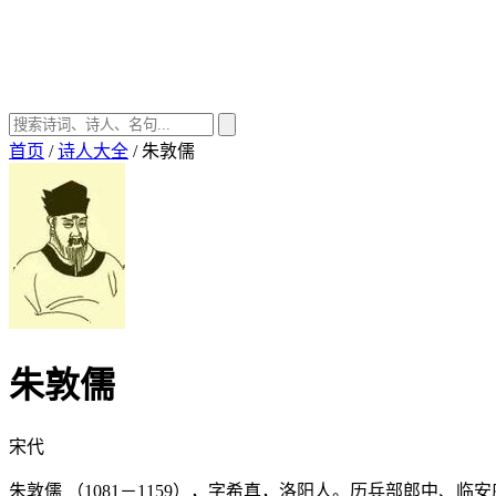
首页
/
诗人大全
/
朱敦儒
朱敦儒
宋代
朱敦儒 （1081－1159），字希真，洛阳人。历兵部郎中