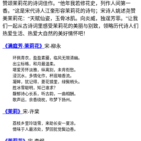
赞颂茉莉花的诗词佳作。“他年我若修花史，列作人间第一
香。”这是宋代诗人江奎形容茉莉花的诗句；宋诗人姚述尧赞
美茉莉花：“天赋仙姿，玉骨冰肌。向炎威，独逞芳菲。”让我
们一起从古诗词里感受茉莉花的美丽与别致，领略历代诗人们
热爱生活、热爱大自然的美好情怀吧！
《满庭芳-茉莉花》
宋-柳永
    环佩青衣，盈盈素靥，临风无限清幽。

    出尘标格，和月最温柔。

    堪爱芳怀淡雅，纵离别，未肯衔愁。

    浸沉水，多情化作，杯底暗香流。

    凝眸，犹记得，菱花镜里，绿鬓梢头。

    胜冰雪聪明，知己谁求？

    馥郁诗心长系，听古韵，一曲相酬。

《茉莉》
宋-许棐
    荔枝乡里玲珑雪，来助长安一夏凉。
