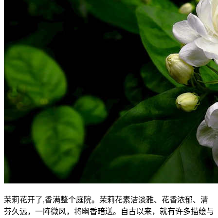
茉莉花开了,香满整个庭院。茉莉花素洁淡雅、花香浓郁、清
芬久远，一阵微风，将幽香暗送。自古以来，就有许多描绘与