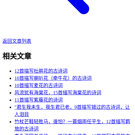
返回文章列表
相关文章
12首描写杜鹃花的古诗词
10首描写喇叭花（牵牛花）的古诗词
10首描写麦花的古诗词
风流犹有海棠花，15首描写海棠花的诗词
11首描写紫藤花的诗词
"君生我未生，我生君已老，9首描写错过的古诗词，让
人泪目
竹杖芒鞋轻胜马，谁怕？一蓑烟雨任平生，12首描写羁
旅的古诗词