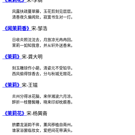
《茉莉花》
宋-李纲
    风露扶疏蔓翠藤，玉花剪刻见层层。

《闻茉莉香》
宋-邹浩
    日收炎照沈沈去，月放凉光冉冉回。

《茉莉》
宋-龚大明
    刻玉雕琼作小葩，清姿元不受铅华。

《茉莉》
宋-王镃
    炎州分得冰花脑，来伴湘波六月凉。

《茉莉花》
宋-杨巽斋
    脐麝龙涎韵不侔，薰风移植自南州。
