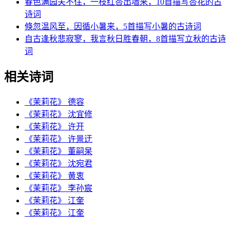
春色满园关不住，一枝红杏出墙来，10首描写杏花的古
诗词
倏忽温风至，因循小暑来，5首描写小暑的古诗词
自古逢秋悲寂寥，我言秋日胜春朝，8首描写立秋的古诗
词
相关诗词
《茉莉花》
德容
《茉莉花》
沈宜修
《茉莉花》
许开
《茉莉花》
许景迂
《茉莉花》
董嗣杲
《茉莉花》
沈宛君
《茉莉花》
黄衷
《茉莉花》
李孙宸
《茉莉花》
江奎
《茉莉花》
江奎