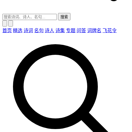
搜索
首页
精选
诗词
名句
诗人
诗集
专题
问答
词牌名
飞花令