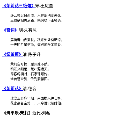
《茉莉花三绝句》
宋-王庭圭
    纤云捲尽日西流，人在瑶池宴未休。

《宫词》
明-朱有炖
    屏掩春山夜渐长，秋来处处有新凉。

《绿茉莉》
清-陈子升
    茉莉白可摘，崖州殊不然。

    鸭江来细雨，蕉叶漏诸天。

    蜀客绮相对，石家珠可怜。

《茉莉花》
清-德容
    冰姿玉骨净尘烟，南国携来种自妍。

《清平乐-茉莉》
近代-刘蘅