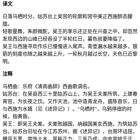
译文
日落乌栖时分，姑苏台上吴宫的轮廓和宫中美正西施醉态朦
胧。
轻歌曼舞，朱颜微酡，吴王的享乐还正处在兴奋之中，却忽然
发现西边的山峰已经吞没了半轮红日，暮色就要降临了。
吴王与西施寻欢作乐已慢慢进入尾声。青壶漏水越来越多，银
箭的刻度也随之越来越上升，一轮秋月越过长空，天色已近黎
明。
注释
乌栖曲：乐府《清商曲辞》西曲歌调名。
姑苏台：在吴县西三十里姑苏山上，为吴王夫差所筑，上建春
宵宫，为长夜之饮。又作天池，池中造青龙舟，盛陈音乐，日
与西施为水嬉（见《述异记》）。“乌栖时”，乌鸦停宿的时
候，指黄昏。
吴王：即吴王夫差。夫差败越国，纳越国美女西施，为筑姑苏
台。姑苏台旧址在今江苏苏州，据《述异记》，台周环诘屈，
横亘五里，崇饰土木，其耗正力，三年乃成。内充宫妓千正，