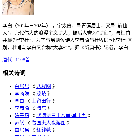
李白（701年－762年） ，字太白，号青莲居士，又号“谪仙
人”，唐代伟大的浪漫主义诗人，被后人誉为“诗仙”，与杜甫
并称为“李杜”，为了与另两位诗人李商隐与杜牧即“小李杜”区
别，杜甫与李白又合称“大李杜”。据《新唐书》记载，李白为
兴圣皇帝（凉武昭王李暠）九世孙，与李唐诸王同宗。其人爽
唐代
|
1108首
朗大方，爱饮酒作诗，喜交友。李白深受黄老列庄思想影响，
有《李太白集》传世，诗作中多以醉时写的，代表作有《望庐
相关诗词
山瀑布》《行路难》《蜀道难》《将进酒》《明堂赋》《早发
白帝城》等多首。
白居易
《
八骏图
》
李商隐
《
茂陵
》
李白
《
上留田行
》
李商隐
《
隋宫
》
陈子昂
《
感遇诗三十八首·其十九
》
苏轼
《
虢国夫人夜游图
》
白居易
《
红线毯
》