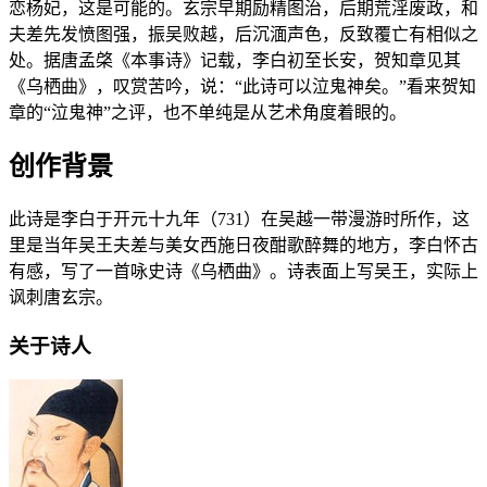
恋杨妃，这是可能的。玄宗早期励精图治，后期荒淫废政，和
夫差先发愤图强，振吴败越，后沉湎声色，反致覆亡有相似之
处。据唐孟棨《本事诗》记载，李白初至长安，贺知章见其
《乌栖曲》，叹赏苦吟，说：“此诗可以泣鬼神矣。”看来贺知
章的“泣鬼神”之评，也不单纯是从艺术角度着眼的。
创作背景
此诗是李白于开元十九年（731）在吴越一带漫游时所作，这
里是当年吴王夫差与美女西施日夜酣歌醉舞的地方，李白怀古
有感，写了一首咏史诗《乌栖曲》。诗表面上写吴王，实际上
讽刺唐玄宗。
关于诗人