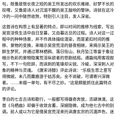
句，既像是恨长夜之短的吴王所发出的欢乐难继、好梦不长的
叹喟，又像是诗人对沉溺不醒的吴王敲响的警钟。诗就在这冷
冷的一问中陡然收煞，特别引人注目，发人深省。
这首诗在构思上有显著的特点，即以时间的推移为线索，写出
吴宫淫佚生活中自日至暮，又自暮达旦的过程。诗人对这一过
程中的种种场景，并不作具体描绘渲染，而是紧扣时间的推
移、景物的变换，来暗示吴宫荒淫的昼夜相继，来揭示吴王的
醉生梦死，并通过寒林栖鸦、落日衔山、秋月坠江等富于象征
暗示色彩的景物隐寓荒淫纵欲者的悲剧结局。通篇纯用客观叙
写，不下一句贬辞，而讽刺的笔锋却尖锐、冷峻，深深刺入对
象的精神与灵魂。《唐宋诗醇》评此诗说：“乐极生悲之意写
得微婉，未几而麋鹿游于姑苏矣。全不说破，可谓寄兴深微
者。……末缀一单句，有不尽之妙。”这是颇能抓住此篇特点
的评论。
李白的七言古诗和歌行，一般都写得雄奇奔放，恣肆淋漓，这
首《乌栖曲》却偏于收敛含蓄，深婉隐微，成为他七古中的别
调。前人或以为它是借吴宫荒淫来托讽唐玄宗的沉湎声色，迷