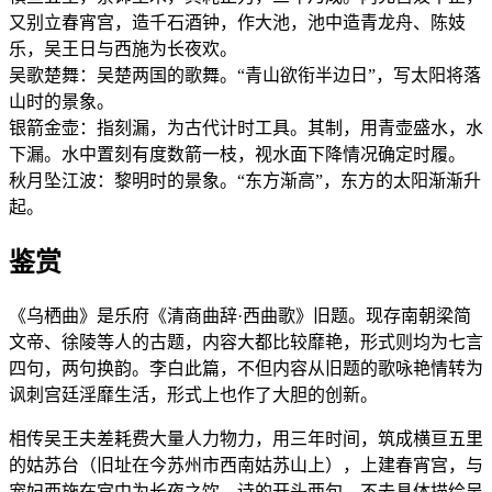
又别立春宵宫，造千石酒钟，作大池，池中造青龙舟、陈妓
乐，吴王日与西施为长夜欢。
吴歌楚舞：吴楚两国的歌舞。“青山欲衔半边日”，写太阳将落
山时的景象。
银箭金壶：指刻漏，为古代计时工具。其制，用青壶盛水，水
下漏。水中置刻有度数箭一枝，视水面下降情况确定时履。
秋月坠江波：黎明时的景象。“东方渐高”，东方的太阳渐渐升
起。
鉴赏
《乌栖曲》是乐府《清商曲辞·西曲歌》旧题。现存南朝梁简
文帝、徐陵等人的古题，内容大都比较靡艳，形式则均为七言
四句，两句换韵。李白此篇，不但内容从旧题的歌咏艳情转为
讽刺宫廷淫靡生活，形式上也作了大胆的创新。
相传吴王夫差耗费大量人力物力，用三年时间，筑成横亘五里
的姑苏台（旧址在今苏州市西南姑苏山上），上建春宵宫，与
宠妃西施在宫中为长夜之饮。诗的开头两句，不去具体描绘吴