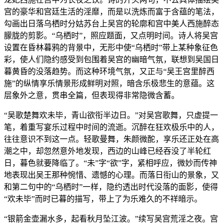
宫的豪华和宫廷生活的淫靡，而是以洗炼而富于含蕴的笔法，
勾画出日落乌栖时分姑苏台上吴宫的轮廓和宫中美人西施醉态
朦胧的剪影。“乌栖时”，照应题面，又点明时间。诗人将吴宫
设置在昏林暮鸦的背景中，无形中使“乌栖时”带上某种象征色
彩，使人们隐约感受到包围着吴宫的幽暗气氛，联想到吴国日
暮黄昏的没落趋势。而这种环境气氛，又正与“吴王宫里醉西
施”的纵情享乐情景形成鲜明对照，暗含乐极悲生的意蕴。这
层象外之意，贯串全篇，但表现得非常隐微含蓄。
“吴歌楚舞欢未毕，青山欲衔半边日。”对吴宫歌舞，只虚提一
笔，着重写宴乐过程中时间的流逝。沉醉在狂欢极乐中的人，
往往意识不到这一点。轻歌曼舞，朱颜微酡，享乐还正处在高
潮之中，却忽然意外地发现，西边的山峰已经吞没了半轮红
日，暮色就要降临了。“未”字“欲”字，紧相呼应，微妙而传神
地表现出吴王那种惋惜、遗憾的心理。而落日衔山的景象，又
和第二句中的“乌栖时”一样，隐约透出时代没落的面影，使得
“欢未毕”而时已暮的描写，带上了为乐难久的不祥暗示。
“银箭金壶漏水多，起看秋月坠江波。”续写吴宫荒淫之夜。宫