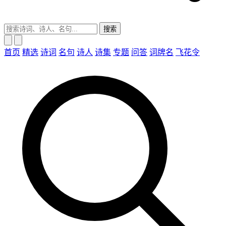
搜索
首页
精选
诗词
名句
诗人
诗集
专题
问答
词牌名
飞花令