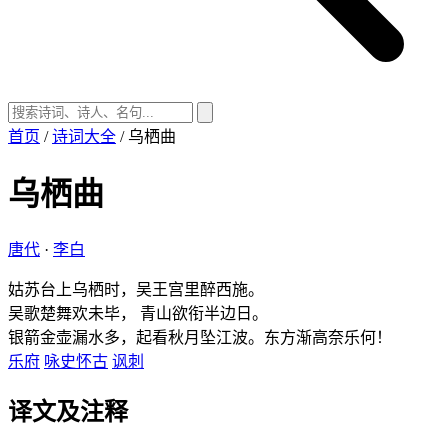
首页
/
诗词大全
/
乌栖曲
乌栖曲
唐代
·
李白
姑苏台上乌栖时，吴王宫里醉西施。
吴歌楚舞欢未毕， 青山欲衔半边日。
银箭金壶漏水多，起看秋月坠江波。东方渐高奈乐何！
乐府
咏史怀古
讽刺
译文及注释