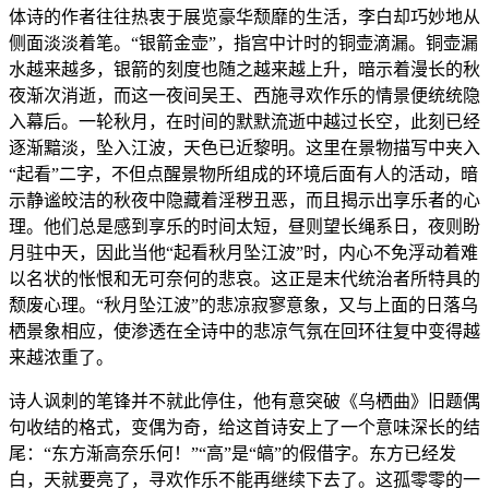
体诗的作者往往热衷于展览豪华颓靡的生活，李白却巧妙地从
侧面淡淡着笔。“银箭金壶”，指宫中计时的铜壶滴漏。铜壶漏
水越来越多，银箭的刻度也随之越来越上升，暗示着漫长的秋
夜渐次消逝，而这一夜间吴王、西施寻欢作乐的情景便统统隐
入幕后。一轮秋月，在时间的默默流逝中越过长空，此刻已经
逐渐黯淡，坠入江波，天色已近黎明。这里在景物描写中夹入
“起看”二字，不但点醒景物所组成的环境后面有人的活动，暗
示静谧皎洁的秋夜中隐藏着淫秽丑恶，而且揭示出享乐者的心
理。他们总是感到享乐的时间太短，昼则望长绳系日，夜则盼
月驻中天，因此当他“起看秋月坠江波”时，内心不免浮动着难
以名状的怅恨和无可奈何的悲哀。这正是末代统治者所特具的
颓废心理。“秋月坠江波”的悲凉寂寥意象，又与上面的日落乌
栖景象相应，使渗透在全诗中的悲凉气氛在回环往复中变得越
来越浓重了。
诗人讽刺的笔锋并不就此停住，他有意突破《乌栖曲》旧题偶
句收结的格式，变偶为奇，给这首诗安上了一个意味深长的结
尾：“东方渐高奈乐何！”“高”是“皜”的假借字。东方已经发
白，天就要亮了，寻欢作乐不能再继续下去了。这孤零零的一