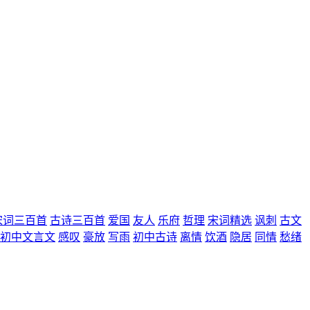
宋词三百首
古诗三百首
爱国
友人
乐府
哲理
宋词精选
讽刺
古文
初中文言文
感叹
豪放
写雨
初中古诗
离情
饮酒
隐居
同情
愁绪