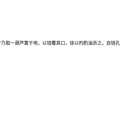
。”乃取一葫芦置于地，以钱覆其口，徐以杓酌油沥之，自钱孔