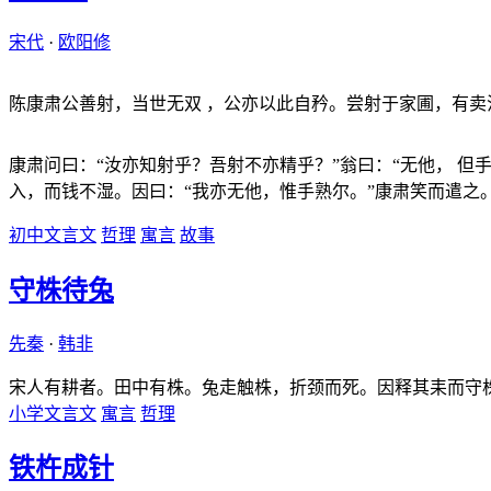
宋代
·
欧阳修
陈康肃公善射，当世无双 ，公亦以此自矜。尝射于家圃，有
康肃问曰：“汝亦知射乎？吾射不亦精乎？”翁曰：“无他， 但
入，而钱不湿。因曰：“我亦无他，惟手熟尔。”康肃笑而遣之
初中文言文
哲理
寓言
故事
守株待兔
先秦
·
韩非
宋人有耕者。田中有株。兔走触株，折颈而死。因释其耒而守
小学文言文
寓言
哲理
铁杵成针