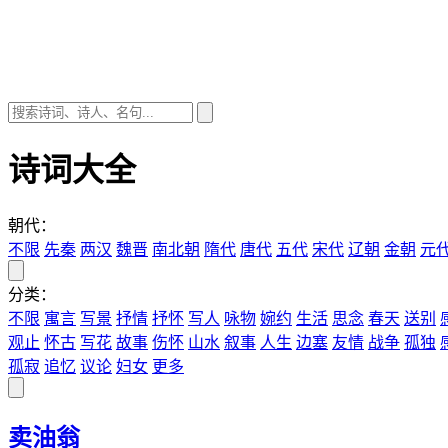
诗词大全
朝代：
不限
先秦
两汉
魏晋
南北朝
隋代
唐代
五代
宋代
辽朝
金朝
元
分类：
不限
寓言
写景
抒情
抒怀
写人
咏物
婉约
生活
思念
春天
送别
观止
怀古
写花
故事
伤怀
山水
叙事
人生
边塞
友情
战争
孤独
孤寂
追忆
议论
妇女
更多
卖油翁