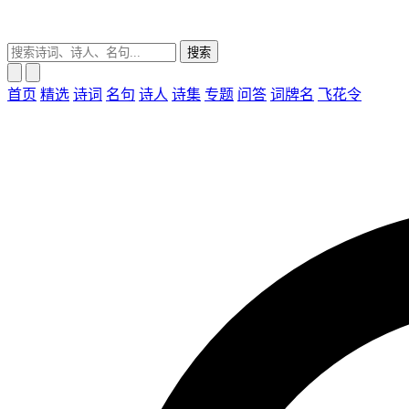
搜索
首页
精选
诗词
名句
诗人
诗集
专题
问答
词牌名
飞花令