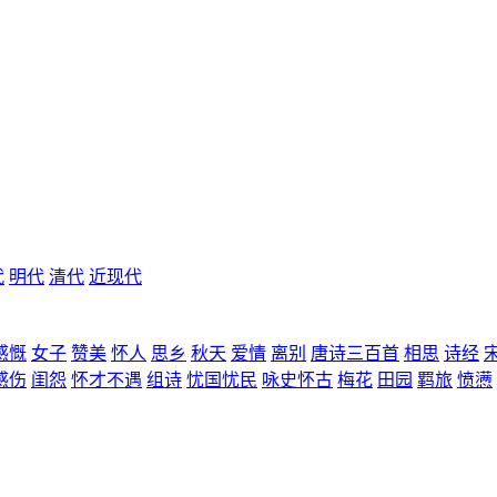
代
明代
清代
近现代
感慨
女子
赞美
怀人
思乡
秋天
爱情
离别
唐诗三百首
相思
诗经
感伤
闺怨
怀才不遇
组诗
忧国忧民
咏史怀古
梅花
田园
羁旅
愤懑