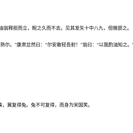
卖油翁释担而立，睨之久而不去。见其发矢十中八九，但微颔之。
手熟尔。”康肃忿然曰：“尔安敢轻吾射！”翁曰：“以我酌油知之
。
株，冀复得兔。兔不可复得，而身为宋国笑。