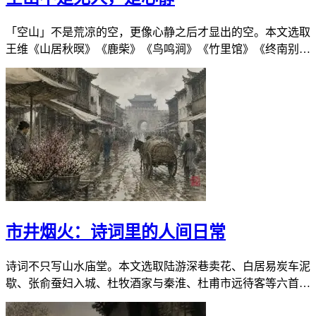
「空山」不是荒凉的空，更像心静之后才显出的空。本文选取
王维《山居秋暝》《鹿柴》《鸟鸣涧》《竹里馆》《终南别
业》五首，听雨后清泉、林中人语、桂花落地与云起水穷。空
山不是无人，是杂质被洗掉后的清亮；心一静，细处便会现
身。
市井烟火：诗词里的人间日常
诗词不只写山水庙堂。本文选取陆游深巷卖花、白居易炭车泥
歇、张俞蚕妇入城、杜牧酒家与秦淮、杜甫市远待客等六首，
走进买卖、问路、夜泊、邻饮的人间日常。市井烟火可以很