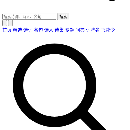
搜索
首页
精选
诗词
名句
诗人
诗集
专题
问答
词牌名
飞花令