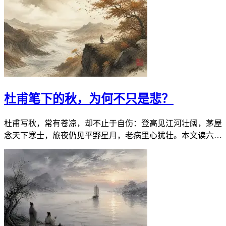
杜甫笔下的秋，为何不只是悲？
杜甫写秋，常有苍凉，却不止于自伤：登高见江河壮阔，茅屋
念天下寒士，旅夜仍见平野星月，老病里心犹壮。本文读六
首，看他如何把悲秋写深，又写宽。