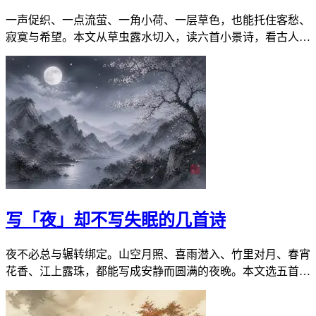
一声促织、一点流萤、一角小荷、一层草色，也能托住客愁、
寂寞与希望。本文从草虫露水切入，读六首小景诗，看古人如
何把大心事写进最细的物象里。
写「夜」却不写失眠的几首诗
夜不必总与辗转绑定。山空月照、喜雨潜入、竹里对月、春宵
花香、江上露珠，都能写成安静而圆满的夜晚。本文选五首，
专看不靠失眠撑场的夜色。