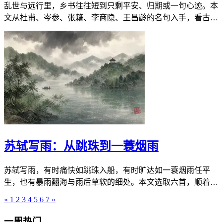
乱世与远行里，乡书往往短到只剩平安、归期或一句心迹。本
文从杜甫、岑参、张籍、李商隐、王昌龄的名句入手，看古人
若只能留下一句，会怎样把思念写进纸上与口信里。
苏轼写雨：从跳珠到一蓑烟雨
苏轼写雨，有时痛快如跳珠入船，有时旷达如一蓑烟雨任平
生，也有暴雨翻海与雨后草软的细处。本文选取六首，顺着雨
声读他如何把天气写成心境：可观、可走、可忍，也可在雨停
«
1
2
3
4
5
6
7
»
之后把日子重新过轻。
一周热门