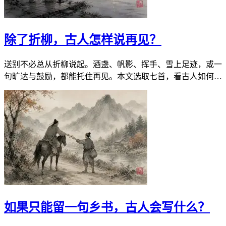
除了折柳，古人怎样说再见？
送别不必总从折柳说起。酒盏、帆影、挥手、雪上足迹，或一
句旷达与鼓励，都能托住再见。本文选取七首，看古人如何用
不同的动作与目光，把离情安放妥当。
如果只能留一句乡书，古人会写什么？