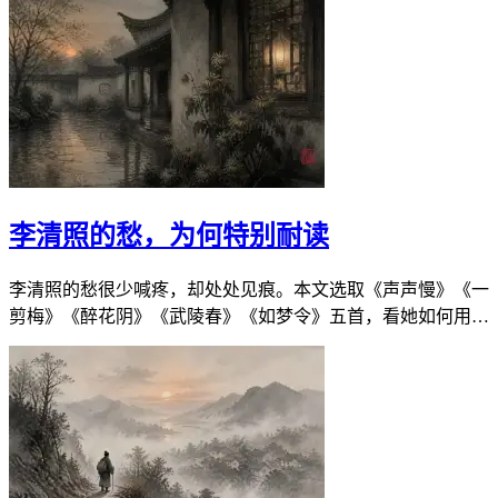
香，也可以很沉——把这些句子连起来，便是一条从深巷到城
门的人间长街。
李清照的愁，为何特别耐读
李清照的愁很少喊疼，却处处见痕。本文选取《声声慢》《一
剪梅》《醉花阴》《武陵春》《如梦令》五首，看她如何用叠
字、眉心、黄花、小舟与海棠，把心事压到最薄的纸面上。耐
读，因为它具体、克制，又总留一点空白给你自己填。