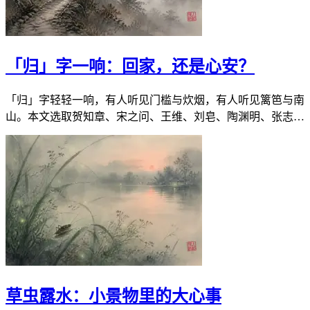
「归」字一响：回家，还是心安？
「归」字轻轻一响，有人听见门槛与炊烟，有人听见篱笆与南
山。本文选取贺知章、宋之问、王维、刘皂、陶渊明、张志
和、苏轼相关七首，沿归乡、归隐、归心三条细线读开：近乡
何以更怯，樊笼何以得返，乘风何以又止。回家是路程，心安
才是真正的归处。
草虫露水：小景物里的大心事